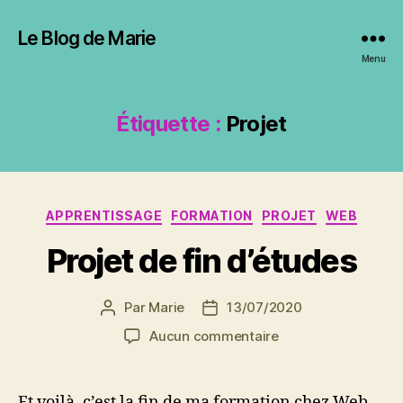
Le Blog de Marie
Menu
Étiquette :
Projet
Catégories
APPRENTISSAGE
FORMATION
PROJET
WEB
Projet de fin d’études
Par
Marie
13/07/2020
Auteur
Date
de
de
sur
Aucun commentaire
l’article
l’article
Projet
de
fin
Et voilà, c’est la fin de ma formation chez Web